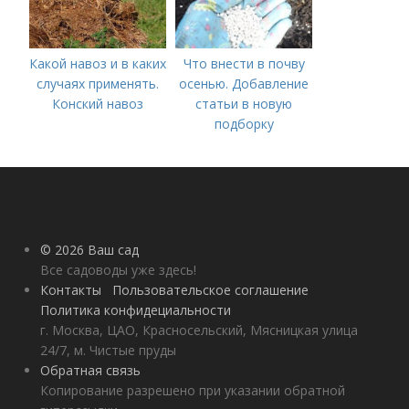
Какой навоз и в каких
Что внести в почву
случаях применять.
осенью. Добавление
Конский навоз
статьи в новую
подборку
© 2026 Ваш сад
Все садоводы уже здесь!
Контакты
Пользовательское соглашение
Политика конфидециальности
г. Москва, ЦАО, Красносельский, Мясницкая улица
24/7, м. Чистые пруды
Обратная связь
Копирование разрешено при указании обратной