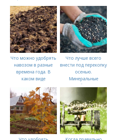
внесения навоза
Что можно удобрять
Что лучше всего
навозом в разные
внести под перекопку
времена года. В
осенью.
каком виде
Минеральные
применяется?
удобрения
Что удобрять
Когда правильно