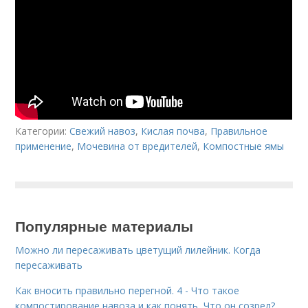
Категории:
Свежий навоз
,
Кислая почва
,
Правильное
применение
,
Мочевина от вредителей
,
Компостные ямы
Популярные материалы
Можно ли пересаживать цветущий лилейник. Когда
пересаживать
Как вносить правильно перегной. 4 - Что такое
компостирование навоза и как понять, Что он созрел?