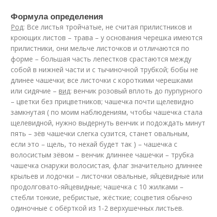
Формула определения
Род
: Все листья тройчатые, не считая прилистников и
кроющих листов – трава – у основания черешка имеются
прилистники, они мельче листочков и отличаются по
форме – большая часть лепестков срастаются между
собой в нижней части и с тычиночной трубкой; бобы не
длинее чашечки; все листочки с короткими черешками
или сидячие –
вид
: венчик розовый вплоть до пурпурного
– цветки без прицветников; чашечка почти щелевидно
замкнутая ( по моим наблюдениям, чтобы чашечка стала
щелевидной, нужно выдернуть венчик и подождать минут
пять – зёв чашечки слегка сузится, станет овальным,
если это – щель, то нехай будет так ) – чашечка с
волосистым зёвом – венчик длиннее чашечки – трубка
чашечка снаружи волосистая, флаг значительно длиннее
крыльев и лодочки – листочки овальные, яйцевидные или
продолговато-яйцевидные; чашечка с 10 жилками –
стебли тонкие, ребристые, жёсткие; соцветия обычно
одиночные с обёрткой из 1-2 верхушечных листьев.