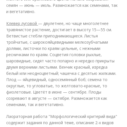
семян — июнь — июль. Размножается как семенами, так
и вегетативно.
Клевер луговой
— двулетнее, но чаще многолетнее
травянистое растение, достигает в высоту 15—55 см.
Ветвистые стебли приподнимающиеся. Листья
тройчатые, с широкояйцевидными мелкозубчатыми
долями, листочки по краям цельные, с нежными
ресничками по краям. Соцветия головки рыхлые,
шаровидные, сидят часто попарно и нередко прикрыты
двумя верхними листьями. Венчик красный, изредка
белый или неодноцветный; чашечка с десятью жилками.
Плод — яйцевидный, односемянный боб; семена то
округлые, то угловатые, то желтовато-красные, то
фиолетовые. Цветёт в июне — сентябре. Плоды
созревают в августе — октябре. Размножается как
семенами, так и вегетативно.
Лаораторная работа "Морфологический критерий вида"
содержит задания по данной теме, описание 2-х видов