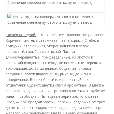
Клевер ползучий
— многолетнее травянистое растение.
Корневая система стержневая, ветвящаяся. Стебель
ползучий, стелющийся, укореняющийся в узлах,
ветвистый, голый, часто полый. Листья
длинночерешчатые, трёхраздельные, их листочки
широкояйцевидные, на верхушке выемчатые. Черешки
восходящие, до 30 см длиной. Соцветия головки
пазушные, почти шаровидные, рыхлые, до 2 см в
поперечнике. Венчик белый или розоватый, по
отцветании буреют; цветки слегка ароматные. В цветке
10 тычинок, девять из них сросшиеся нитями в трубочку,
одна — свободная. Пыльцевые зёрна жёлтого цвета.
Плод — боб продолговатый, плоский, содержит от трёх
до четырёх почковидных или сердцевидных семян серо-
жёлтого или оранжевого цвета. Начало созревания