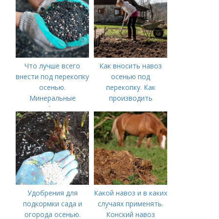
Что лучше всего
Как вносить навоз
внести под перекопку
осенью под
осенью.
перекопку. Как
Минеральные
производить
удобрения
перекопку огорода
Удобрения для
Какой навоз и в каких
подкормки сада и
случаях применять.
огорода осенью.
Конский навоз