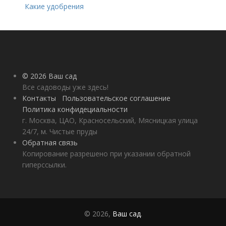
Какие удобрения
вносить осенью и как
правильно это
делать?
© 2026 Ваш сад
Все садоводы уже здесь!
Контакты
Пользовательское соглашение
Политика конфидециальности
г. Москва, ЦАО, Красносельский, Мясницкая улица
24/7, м. Чистые пруды
Обратная связь
Копирование разрешено при указании обратной
гиперссылки.
© 2026,
Ваш сад
.