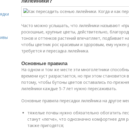
лилейники?
рядки
Часто можно услышать, что лилейники называют «при
роскошные, крупные цветы, действительно, благород
ливы
тонов и оттенков растений впечатляет, подбивает н
чтобы цветник рос красивым и здоровым, ему нужен р
требуется и пересадка лилейника.
Основные правила
На одном и том же месте эти многолетники способны
времени куст разрастается, но при этом становится 
потому, чтобы бутоны цветов оставались по-прежне
лилейники каждые 5-7 лет нужно пересаживать.
Основные правила пересадки лилейника на другое ме
тяжелые почвы нужно обязательно обогатить песк
станут «легче», что однозначно комфортнее для р
также пригодятся;