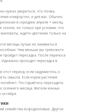
я.
но нужно увериться, что почва,
тения комфортно, и для вас. Обычно
регионах в середине апреля + месяц.
 сезоне, но только при условии, что
 маловаты, ждите цветения только на
 эти месяцы лучше не заниматься
способных. Чем меньше вы тревожите
че пройдет пересадка. После переноса
. Идеально проходит пересадка в
в этот период: если задумаетесь о
меть смысла. Если корни растения
к погибнет. Постарайтесь пересадить
го осеннего месяца. Жители южных
а октября.
тики
ний семейства Асфоделловые. Другое