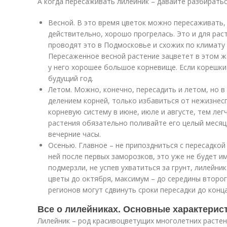
А когда пересаживать лилейник – давайте разбиратьс
Весной. В это время цветок можно пересаживать, 
действительно, хорошо прогрелась. Это и для рас
проводят это в Подмосковье и схожих по климату 
Пересаженное весной растение зацветет в этом же
у него хорошее большое корневище. Если корешки
будущий год.
Летом. Можно, конечно, пересадить и летом, но в
делением корней, только избавиться от нежизне
корневую систему в июне, июле и августе, тем лег
растения обязательно поливайте его целый месяц
вечерние часы.
Осенью. Главное – не припоздниться с пересадкой 
ней после первых заморозков, это уже не будет и
подмерзли, не успев ухватиться за грунт, лилейни
цветы до октября, максимум – до середины второ
регионов могут сдвинуть сроки пересадки до конц
Все о лилейниках. Основные характерис
Лилейник – род красивоцветущих многолетних расте