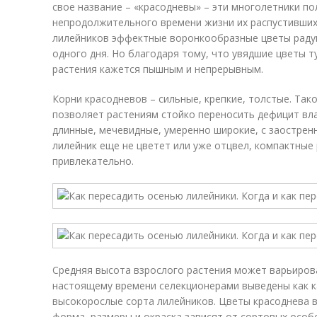
свое название – «красодневы» – эти многолетники по
непродолжительного времени жизни их распустившихс
лилейников эффектные воронкообразные цветы радую
одного дня. Но благодаря тому, что увядшие цветы 
растения кажется пышным и непрерывным.
Корни красодневов – сильные, крепкие, толстые. Так
позволяет растениям стойко переносить дефицит влаг
длинные, мечевидные, умеренно широкие, с заостренн
лилейник еще не цветет или уже отцвел, компактные 
привлекательно.
Средняя высота взрослого растения может варьирова
настоящему времени селекционерами выведены как ка
высокорослые сорта лилейников. Цветы красоднева 
форма, размеры и окраска зависят от сортовых особ