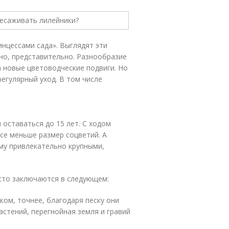
нцессами сада». Выглядят эти
но, представительно. Разнообразие
а новые цветоводческие подвиги. Но
егулярный уход. В том числе
 оставаться до 15 лет. С ходом
все меньше размер соцветий. А
му привлекательно крупными,
сто заключаются в следующем:
ом, точнее, благодаря песку они
астений, перегнойная земля и гравий