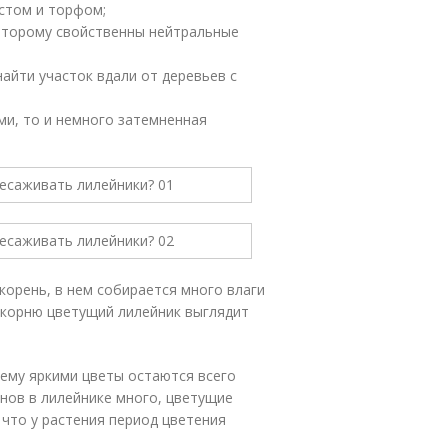
остом и торфом;
которому свойственны нейтральные
айти участок вдали от деревьев с
и, то и немного затемненная
корень, в нем собирается много влаги
 корню цветущий лилейник выглядит
щему яркими цветы остаются всего
онов в лилейнике много, цветущие
 что у растения период цветения