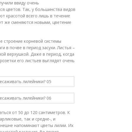
лучили ввиду очень
я цветов. Так, у большинства видов
т красотой всего лишь в течение
тут же сменяются новыми, цветение
ое строение корневой системы
и в почве в период засухи. Листья –
ой верхушкой. Даже в период, когда
розетки его листьев выглядят очень
ться от 50 до 120 сантиметров. К
рликовые, так и средне-, и
внешне напоминают цветы лилии. Их
енностей растения. Во время