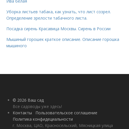
Ива белая
Уборка листьев табака, как узнать, что лист созрел.
Определение зрелости табачного листа.
Посадка сирень Красавица Москвы. Сирень в России
Мышиный горошек краткое описание. Описание горошка
мышиного
© 2026 Ваш сад
Все садоводы уже здесь!
Контакты
Пользовательское соглашение
Политика конфидециальности
г. Москва, ЦАО, Красносельский, Мясницкая улица