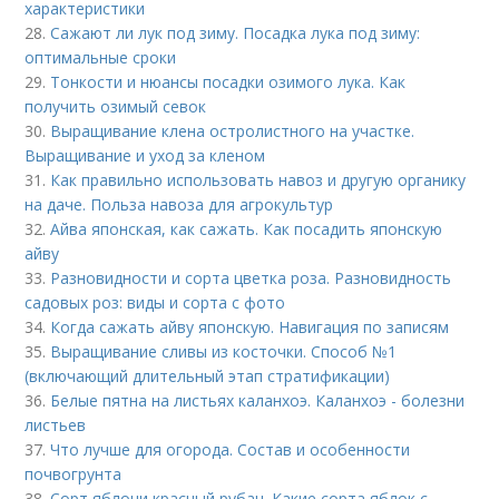
характеристики
28.
Сажают ли лук под зиму. Посадка лука под зиму:
оптимальные сроки
29.
Тонкости и нюансы посадки озимого лука. Как
получить озимый севок
30.
Выращивание клена остролистного на участке.
Выращивание и уход за кленом
31.
Как правильно использовать навоз и другую органику
на даче. Польза навоза для агрокультур
32.
Айва японская, как сажать. Как посадить японскую
айву
33.
Разновидности и сорта цветка роза. Разновидность
садовых роз: виды и сорта с фото
34.
Когда сажать айву японскую. Навигация по записям
35.
Выращивание сливы из косточки. Способ №1
(включающий длительный этап стратификации)
36.
Белые пятна на листьях каланхоэ. Каланхоэ - болезни
листьев
37.
Что лучше для огорода. Состав и особенности
почвогрунта
38.
Сорт яблони красный рубан. Какие сорта яблок с