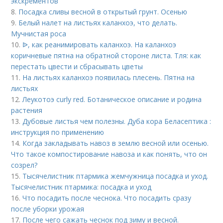
экскрементов
8.
Посадка сливы весной в открытый грунт. Осенью
9.
Белый налет на листьях каланхоэ, что делать.
Мучнистая роса
10.
ᐉ, как реанимировать каланхоэ. На каланхоэ
коричневые пятна на обратной стороне листа. Тля: как
перестать цвести и сбрасывать цветы
11.
На листьях каланхоэ появилась плесень. Пятна на
листьях
12.
Леукотоэ curly red. Ботаническое описание и родина
растения
13.
Дубовые листья чем полезны. Дуба кора Беласептика :
инструкция по применению
14.
Когда закладывать навоз в землю весной или осенью.
Что такое компостирование навоза и как понять, что он
созрел?
15.
Тысячелистник птармика жемчужница посадка и уход.
Тысячелистник птармика: посадка и уход
16.
Что посадить после чеснока. Что посадить сразу
после уборки урожая
17.
После чего сажать чеснок под зиму и весной.