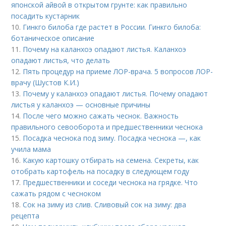
японской айвой в открытом грунте: как правильно
посадить кустарник
10.
Гинкго билоба где растет в России. Гинкго билоба:
ботаническое описание
11.
Почему на каланхоэ опадают листья. Каланхоэ
опадают листья, что делать
12.
Пять процедур на приеме ЛОР-врача. 5 вопросов ЛОР-
врачу (Шустов К.И.)
13.
Почему у каланхоэ опадают листья. Почему опадают
листья у каланхоэ — основные причины
14.
После чего можно сажать чеснок. Важность
правильного севооборота и предшественники чеснока
15.
Посадка чеснока под зиму. Посадка чеснока —, как
учила мама
16.
Какую картошку отбирать на семена. Секреты, как
отобрать картофель на посадку в следующем году
17.
Предшественники и соседи чеснока на грядке. Что
сажать рядом с чесноком
18.
Сок на зиму из слив. Сливовый сок на зиму: два
рецепта