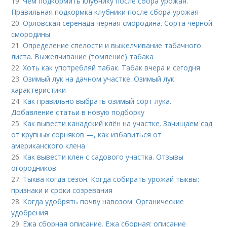
19.
Чем подкормить клубнику после сбора урожая.
Правильная подкормка клубники после сбора урожая
20.
Орловская серенада черная смородина. Сорта черной
смородины
21.
Определение спелости и выжелчивание табачного
листа. Выжелчивание (томление) табака
22.
Хоть как употребляй табак. Табак вчера и сегодня
23.
Озимый лук на дачном участке. Озимый лук:
характеристики
24.
Как правильно выбрать озимый сорт лука.
Добавление статьи в новую подборку
25.
Как вывести канадский клён на участке. Зачищаем сад
от крупных сорняков —, как избавиться от
американского клена
26.
Как вывести клен с садового участка. Отзывы
огородников
27.
Тыква когда сезон. Когда собирать урожай тыквы:
признаки и сроки созревания
28.
Когда удобрять почву навозом. Органические
удобрения
29.
Ежа сборная описание. Ежа сборная: описание