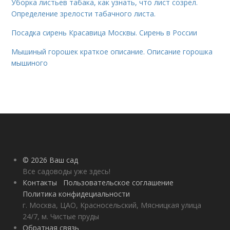
Уборка листьев табака, как узнать, что лист созрел.
Определение зрелости табачного листа.
Посадка сирень Красавица Москвы. Сирень в России
Мышиный горошек краткое описание. Описание горошка
мышиного
© 2026 Ваш сад
Все садоводы уже здесь!
Контакты
Пользовательское соглашение
Политика конфидециальности
г. Москва, ЦАО, Красносельский, Мясницкая улица
24/7, м. Чистые пруды
Обратная связь