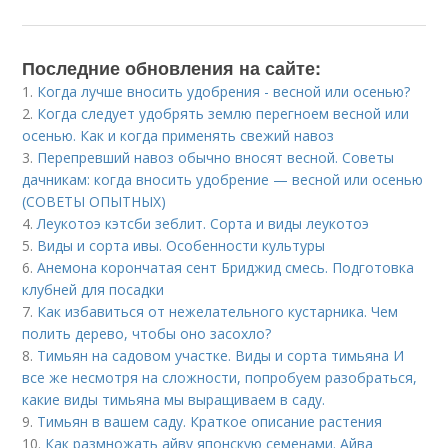
Последние обновления на сайте:
1.
Когда лучше вносить удобрения - весной или осенью?
2.
Когда следует удобрять землю перегноем весной или
осенью. Как и когда применять свежий навоз
3.
Перепревший навоз обычно вносят весной. Советы
дачникам: когда вносить удобрение — весной или осенью
(СОВЕТЫ ОПЫТНЫХ)
4.
Леукотоэ кэтсби зеблит. Сорта и виды леукотоэ
5.
Виды и сорта ивы. Особенности культуры
6.
Анемона корончатая сент Бриджид смесь. Подготовка
клубней для посадки
7.
Как избавиться от нежелательного кустарника. Чем
полить дерево, чтобы оно засохло?
8.
Тимьян на садовом участке. Виды и сорта тимьяна И
все же несмотря на сложности, попробуем разобраться,
какие виды тимьяна мы выращиваем в саду.
9.
Тимьян в вашем саду. Краткое описание растения
10.
Как размножать айву японскую семенами. Айва