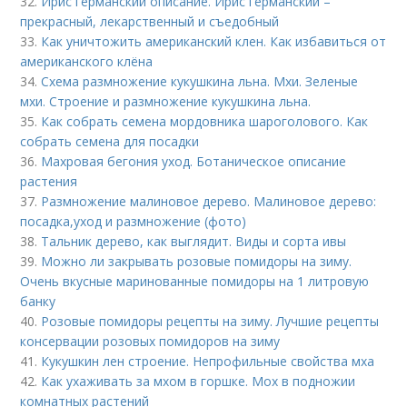
32.
Ирис германский описание. Ирис германский –
прекрасный, лекарственный и съедобный
33.
Как уничтожить американский клен. Как избавиться от
американского клёна
34.
Схема размножение кукушкина льна. Мхи. Зеленые
мхи. Строение и размножение кукушкина льна.
35.
Как собрать семена мордовника шароголового. Как
собрать семена для посадки
36.
Махровая бегония уход. Ботаническое описание
растения
37.
Размножение малиновое дерево. Малиновое дерево:
посадка,уход и размножение (фото)
38.
Тальник дерево, как выглядит. Виды и сорта ивы
39.
Можно ли закрывать розовые помидоры на зиму.
Очень вкусные маринованные помидоры на 1 литровую
банку
40.
Розовые помидоры рецепты на зиму. Лучшие рецепты
консервации розовых помидоров на зиму
41.
Кукушкин лен строение. Непрофильные свойства мха
42.
Как ухаживать за мхом в горшке. Мох в подножии
комнатных растений