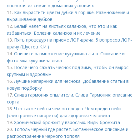
японская из семян в домашних условиях
11.
Как вырастить цветы дубки в горшке. Размножение и
выращивание дубков
12.
Белый налет на листьях каланхоэ, что это и как
избавиться. Болезни каланхоэ и их лечение
13.
Пять процедур на приеме ЛОР-врача. 5 вопросов ЛОР-
врачу (Шустов К.И.)
14.
Опишите размножение кукушкина льна. Описание и
фото мха кукушкина льна
15.
После чего сажать чеснок под зиму, чтобы он вырос
крупным и здоровым
16.
Лучшие напарники для чеснока. Добавление статьи в
новую подборку
17.
Слива гармония опылители. Слива Гармония: описание
сорта
18.
Что такое вейп и чем он вреден. Чем вреден вейп
(электронные сигареты) для здоровья человека
19.
Хронический бронхит у взрослых. Виды бронхита
20.
Тополь черный где растет. Ботаническое описание и
распространение черного тополя