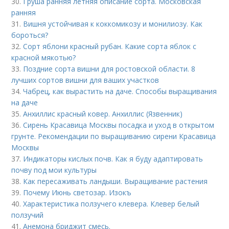
30.
Груша ранняя летняя описание сорта. Московская
ранняя
31.
Вишня устойчивая к коккомикозу и монилиозу. Как
бороться?
32.
Сорт яблони красный рубан. Какие сорта яблок с
красной мякотью?
33.
Поздние сорта вишни для ростовской области. 8
лучших сортов вишни для ваших участков
34.
Чабрец, как вырастить на даче. Способы выращивания
на даче
35.
Анхиллис красный ковер. Анхиллис (Язвенник)
36.
Сирень Красавица Москвы посадка и уход в открытом
грунте. Рекомендации по выращиванию сирени Красавица
Москвы
37.
Индикаторы кислых почв. Как я буду адаптировать
почву под мои культуры
38.
Как пересаживать ландыши. Выращивание растения
39.
Почему Июнь светозар. Изокъ
40.
Характеристика ползучего клевера. Клевер белый
ползучий
41.
Анемона бриджит смесь.