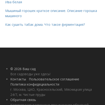
Ива белая
Мышиный горошек краткое описание. Описание горошка
мышиного
Как сушить табак дома. Что такое ферментация?
© 2026 Ваш сад
Все садоводы уже здесь!
Контакты
Пользовательское соглашение
Политика конфидециальности
г. Москва, ЦАО, Красносельский, Мясницкая улица
24/7, м. Чистые пруды
Обратная связь
Копирование разрешено при указании обратной