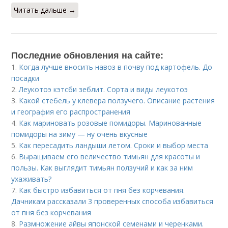
Читать дальше →
Последние обновления на сайте:
1.
Когда лучше вносить навоз в почву под картофель. До
посадки
2.
Леукотоэ кэтсби зеблит. Сорта и виды леукотоэ
3.
Какой стебель у клевера ползучего. Описание растения
и география его распространения
4.
Как мариновать розовые помидоры. Маринованные
помидоры на зиму — ну очень вкусные
5.
Как пересадить ландыши летом. Сроки и выбор места
6.
Выращиваем его величество тимьян для красоты и
пользы. Как выглядит тимьян ползучий и как за ним
ухаживать?
7.
Как быстро избавиться от пня без корчевания.
Дачникам рассказали 3 проверенных способа избавиться
от пня без корчевания
8.
Размножение айвы японской семенами и черенками.