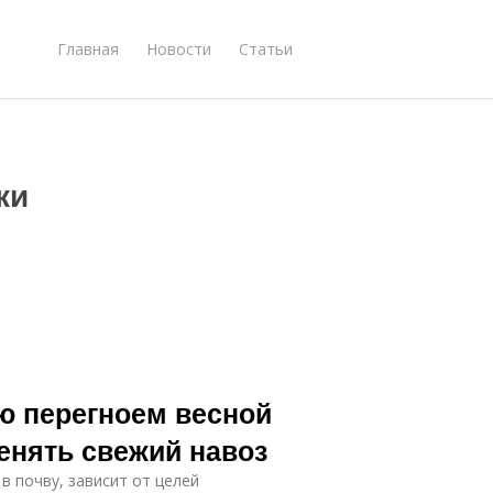
Главная
Новости
Статьи
ки
ю перегноем весной
менять свежий навоз
в почву, зависит от целей