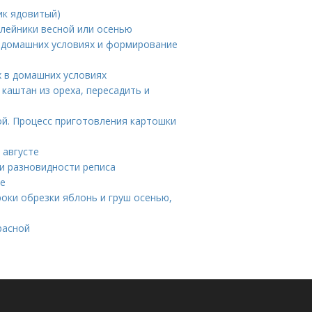
ик ядовитый)
илейники весной или осенью
в домашних условиях и формирование
х в домашних условиях
каштан из ореха, пересадить и
ой. Процесс приготовления картошки
 августе
и разновидности реписа
не
роки обрезки яблонь и груш осенью,
расной