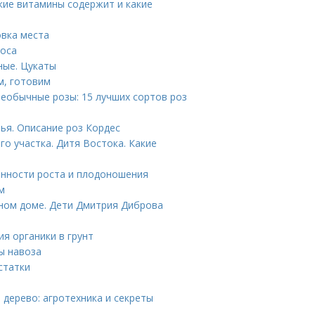
акие витамины содержит и какие
овка места
роса
ные. Цукаты
м, готовим
еобычные розы: 15 лучших сортов роз
ья. Описание роз Кордес
го участка. Дитя Востока. Какие
енности роста и плодоношения
м
нном доме. Дети Дмитрия Диброва
ия органики в грунт
ды навоза
статки
дерево: агротехника и секреты