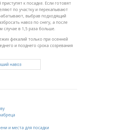
 приступят к посадке. Если готовят
еляют по участку и перекапывают
обрабатывают, выбрав подходящий
збросать навоз по снегу, а после
м случае в 1,5 раза больше.
ежих фекалий только при осенней
еднего и позднего срока созревания
чву
чабреца
ени и места для посадки