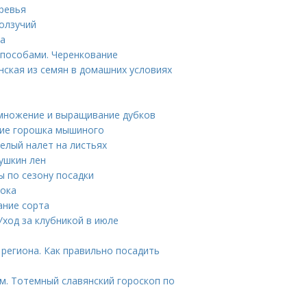
еревья
ползучий
ка
способами. Черенкование
нская из семян в домашних условиях
змножение и выращивание дубков
ние горошка мышиного
белый налет на листьях
ушкин лен
ы по сезону посадки
нока
ание сорта
Уход за клубникой в июле
 региона. Как правильно посадить
м. Тотемный славянский гороскоп по