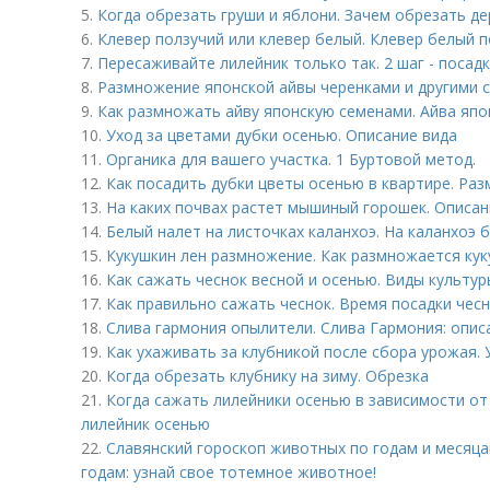
5.
Когда обрезать груши и яблони. Зачем обрезать д
6.
Клевер ползучий или клевер белый. Клевер белый 
7.
Пересаживайте лилейник только так. 2 шаг - посад
8.
Размножение японской айвы черенками и другими 
9.
Как размножать айву японскую семенами. Айва япо
10.
Уход за цветами дубки осенью. Описание вида
11.
Органика для вашего участка. 1 Буртовой метод.
12.
Как посадить дубки цветы осенью в квартире. Ра
13.
На каких почвах растет мышиный горошек. Описа
14.
Белый налет на листочках каланхоэ. На каланхоэ 
15.
Кукушкин лен размножение. Как размножается кук
16.
Как сажать чеснок весной и осенью. Виды культур
17.
Как правильно сажать чеснок. Время посадки чес
18.
Слива гармония опылители. Слива Гармония: опис
19.
Как ухаживать за клубникой после сбора урожая. 
20.
Когда обрезать клубнику на зиму. Обрезка
21.
Когда сажать лилейники осенью в зависимости от
лилейник осенью
22.
Славянский гороскоп животных по годам и месяца
годам: узнай свое тотемное животное!