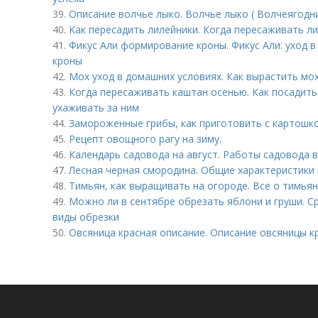
39.
Описание волчье лыко. Волчье лыко ( Волчеягодн
40.
Как пересадить лилейники. Когда пересаживать л
41.
Фикус Али формирование кроны. Фикус Али: уход 
кроны
42.
Мох уход в домашних условиях. Как вырастить мо
43.
Когда пересаживать каштан осенью. Как посадить 
ухаживать за ним
44.
Замороженные грибы, как приготовить с картошк
45.
Рецепт овощного рагу на зиму.
46.
Календарь садовода на август. Работы садовода в
47.
Лесная черная смородина. Общие характеристики 
48.
Тимьян, как выращивать на огороде. Все о тимья
49.
Можно ли в сентябре обрезать яблони и груши. С
виды обрезки
50.
Овсяница красная описание. Описание овсяницы к