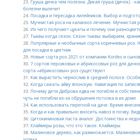
23.
Груша дичка чем полезна. Дикая груша (дичок) - к
болезни вылечит
24.
Посадка и пересадка лилейников. Выбор и подгот
25.
Мучнистая роса на каланхоэ лечение. Мучнистая 
26.
Из чего получают цукаты и почему они разноцвет
27.
Тыквы когда сезон. Сезон тыквы: выбираем, храни
28.
Популярные и необычные сорта коричневых роз. Н
для посадки в цветник
29.
Новые сорта роз 2021 от компании Kordes и сынов
30.
7 сортов персиковых и абрикосовых роз для дачно
сорта «абрикосовых» роз существуют
31.
Как вырастить чернослив в средней полосе. Особ
32.
Когда сажать айву японскую. Навигация по запися
33.
Почему дети Диброва едва не погибли в собстве
чуть не погибли из-за обрушения потолка в их доме
34.
Как использовать перегной на даче. Время внесен
35.
Когда и как правильно вносить навоз в почву. Ви
36.
Цитокининовая паста аналог. Достоинства и недо
37.
Клаймеры розы, что это такое. Клаймеры
38.
Малиновое дерево, как размножается. Малиновое 
успеха