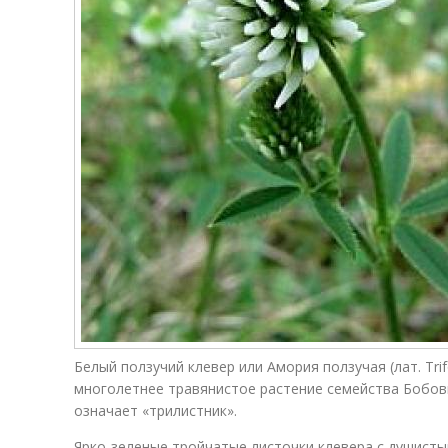
Белый ползучий клевер или Амория ползучая (лат. Trif
многолетнее травянистое растение семейства Бобовы
означает «трилистник».
Ярко-зеленые тройчатые листочки клевера с душис