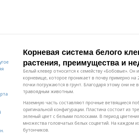
Корневая система белого кле
растения, преимущества и не
угое
яя
Белый клевер относится к семейству «Бобовые». Он 
корневище, которое проникает в почву примерно на 
почки погружаются в грунт. Благодаря этому они не
травоядным животным.
орта
Наземную часть составляют прочные ветвящиеся побе
оригинальной конфигурации. Пластина состоит из тре
й
зеленый цвет с белыми полосками. В период цветения
множества головчатых белых соцветий. На каждом из
бутончиков.
н.