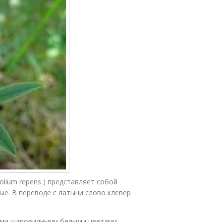
olium repens ) представляет собой
е. В переводе с латыни слово клевер
тыми шаровидными белыми цветами