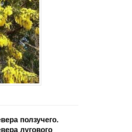
вера ползучего.
евера лугового