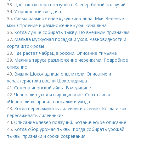
33.
Цветок клевера ползучего. Клевер белый ползучий
34.
У прокловой где дача.
35.
Схема размножение кукушкина льна. Мхи. Зеленые
мхи. Строение и размножение кукушкина льна.
36.
Когда лучше собирать тыкву. По внешним признакам
37.
Мальва мускусная посадка и уход. Разновидности и
сорта шток-розы
38.
Где растет чабрец в россии. Описание тимьяна
39.
Малина таруса размножение черенками. Подробное
описание
40.
Вишня Шоколадница опылители. Описание и
характеристика вишни Шоколадница
41.
Семена японской айвы. В медицине
42.
Чернослив уход и выращивание. Сорт сливы
«Чернослив»: правила посадки и ухода
43.
Когда пересаживать лилейники осенью. Когда и как
пересаживать лилейники?
44.
Описание клевер ползучий. Ботаническое описание
45.
Когда сбор урожая тыквы. Когда собирать урожай
тыквы: признаки и сроки созревания