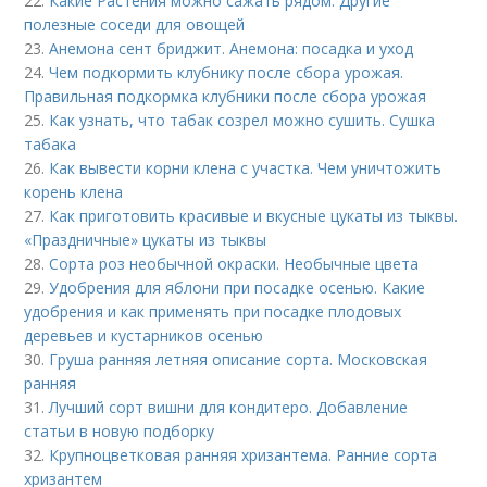
22.
Какие Растения можно сажать рядом. Другие
полезные соседи для овощей
23.
Анемона сент бриджит. Анемона: посадка и уход
24.
Чем подкормить клубнику после сбора урожая.
Правильная подкормка клубники после сбора урожая
25.
Как узнать, что табак созрел можно сушить. Сушка
табака
26.
Как вывести корни клена с участка. Чем уничтожить
корень клена
27.
Как приготовить красивые и вкусные цукаты из тыквы.
«Праздничные» цукаты из тыквы
28.
Сорта роз необычной окраски. Необычные цвета
29.
Удобрения для яблони при посадке осенью. Какие
удобрения и как применять при посадке плодовых
деревьев и кустарников осенью
30.
Груша ранняя летняя описание сорта. Московская
ранняя
31.
Лучший сорт вишни для кондитеро. Добавление
статьи в новую подборку
32.
Крупноцветковая ранняя хризантема. Ранние сорта
хризантем