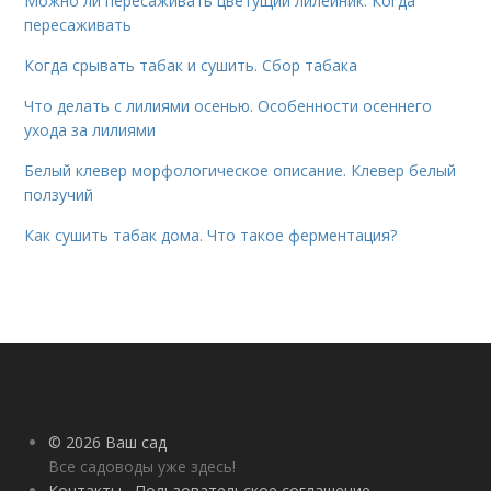
Можно ли пересаживать цветущий лилейник. Когда
пересаживать
Когда срывать табак и сушить. Сбор табака
Что делать с лилиями осенью. Особенности осеннего
ухода за лилиями
Белый клевер морфологическое описание. Клевер белый
ползучий
Как сушить табак дома. Что такое ферментация?
© 2026 Ваш сад
Все садоводы уже здесь!
Контакты
Пользовательское соглашение