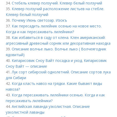
34.
Стебель клевер ползучий. Клевер белый ползучий
35.
Клевер ползучий расположение листьев на стебле.
Клевер белый ползучий
36.
Почему Июнь светозар. Изокъ
37.
Как пересадить лилейник осенью на новое место.
Когда и как пересаживать лилейники?
38.
Как избавиться в саду от клена. Клен американский:
агрессивный древесный сорняк или декоративная находка
39.
Описание волчье лыко. Волчье лыко ( Волчеягодник
ядовитый)
40.
Кипарисовик Сноу Вайт посадка и уход. Кипарисовик
Сноу Вайт — описание
41.
Лук сорт сибирский однолетний. Описание сортов лука
для Сибири
42.
Когда класть навоз на грядки. Какие бывают виды
навоза?
43.
Когда пересаживать лилейники осенью. Когда и как
пересаживать лилейники?
44.
Английская лаванда узколистная. Описание
узколистной лаванды