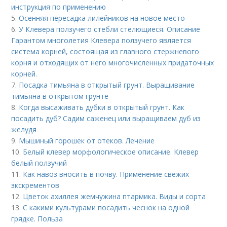
инструкция по применению
5.
Осенняя пересадка лилейников на новое место
6.
У Клевера ползучего стебли стелющиеся. Описание
Гарантом многолетия Клевера ползучего является
система корней, состоящая из главного стержневого
корня и отходящих от него многочисленных придаточных
корней.
7.
Посадка тимьяна в открытый грунт. Выращивание
тимьяна в открытом грунте
8.
Когда высаживать дубки в открытый грунт. Как
посадить дуб? Садим саженец или выращиваем дуб из
желудя
9.
Мышиный горошек от отеков. Лечение
10.
Белый клевер морфологическое описание. Клевер
белый ползучий
11.
Как навоз вносить в почву. Применение свежих
экскрементов
12.
Цветок ахиллея жемчужина птармика. Виды и сорта
13.
С какими культурами посадить чеснок на одной
грядке. Польза