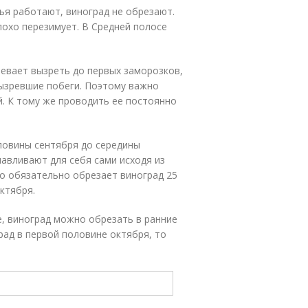
ья работают, виноград не обрезают.
лохо перезимует. В Средней полосе
спевает вызреть до первых заморозков,
вызревшие побеги. Поэтому важно
й. К тому же проводить ее постоянно
оловины сентября до середины
навливают для себя сами исходя из
то обязательно обрезает виноград 25
ктября.
е, виноград можно обрезать в ранние
град в первой половине октября, то