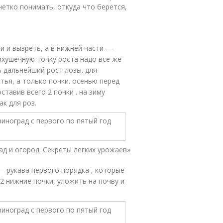
четко понимать, откуда что берется,
и и вызреть, а в нижней части —
рхушечную точку роста надо все же
ь дальнейший рост лозы. для
тья, а только почки. осенью перед
тавив всего 2 почки . на зиму
к для роз.
ад и огород. Секреты легких урожаев»
 — рукава первого порядка , которые
2 нижние почки, уложить на почву и