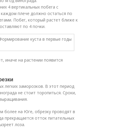
во ягод винограда.
них 4 вертикальных побега с
а каждом плече должно остаться по
егами. Побег, который растет ближе к
 оставляют по 4 почки.
ет, иначе на растении появится
резки
х легких заморозков. В этот период
инограда не стоит торопиться. Сроки,
 выращивания.
тем более на Юге, обрезку проводят в
гда прекращается отток питательных
ызреет лоза.