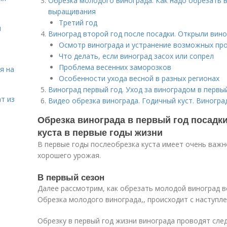
Обрезка молодого винограда. Как надо обрезать в
выращивания
Третий год
я
Виноград второй год после посадки. Открыли вино
Осмотр винограда и устранение возможных пр
Что делать, если виноград засох или сопрел
Проблема весенних заморозков
я на
Особенности ухода весной в разных регионах
Виноград первый год. Уход за виноградом в первы
т из
Видео обрезка винограда. Годичный куст. Виноград
Обрезка винограда в первый год посадк
куста в первые годы жизни
В первые годы послеобрезка куста имеет очень важн
хорошего урожая.
В первый сезон
Далее рассмотрим, как обрезать молодой виноград в
Обрезка молодого винограда,, происходит с наступле
Обрезку в первый год жизни винограда проводят сл