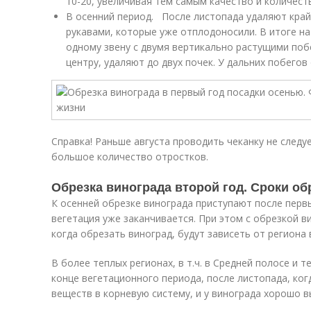
10-20, увеличивая тем самым качество и количест
В осенний период. После листопада удаляют край
рукавами, которые уже отплодоносили. В итоге н
одному звену с двумя вертикально растущими поб
центру, удаляют до двух почек. У дальних побегов
Справка! Раньше августа проводить чеканку не следу
большое количество отростков.
Обрезка винограда второй год. Сроки об
К осенней обрезке винограда приступают после первы
вегетация уже заканчивается. При этом с обрезкой в
когда обрезать виноград, будут зависеть от региона
В более теплых регионах, в т.ч. в Средней полосе и 
конце вегетационного периода, после листопада, ко
веществ в корневую систему, и у винограда хорошо в