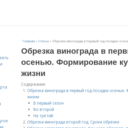
Главная
»
Статьи
»
Обрезка винограда в первый год посадки осе
Обрезка винограда в перв
вать
осенью. Формирование ку
ем
жизни
Содержание
орта
Обрезка винограда в первый год посадки осенью.
жизни
В первый сезон
й
Во второй
На третий
угое
Обрезка винограда второй год. Сроки обрезки
яя