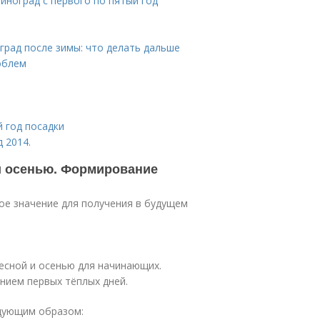
иноград с первого по пятый год
град после зимы: что делать дальше
облем
й год посадки
 2014.
и осенью. Формирование
ое значение для получения в будущем
есной и осенью для начинающих.
нием первых тёплых дней.
едующим образом: