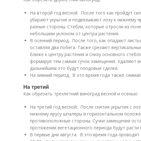
На второй год весной. После того как пройдут си
убирают укрытие и подвязывают лозу к нижнему я
разные стороны. Стебли, которые отросли из поче
небольшим уклоном от центра растения.
В осенний период. После того, как опадают листь
оставляя два побега. Также срезают вертикальны
ближе к центру растения и снизу основного стебля
формируя тем самым сучок замещения. Удаляют ве
дальнейшем это будут плодовые сделки.
На зимний период. В это время года также снимаю
На третий
Как обрезать трехлетний виноград весной и осенью:
На третий год весной. После снятия укрытия с лоз
нижнему ярусу шпалеры в горизонтальном положен
противоположные стороны. Сучки замещения остав
протяжении вегетационного периода будут расти 
В первые дни августа. В это время года проводят 