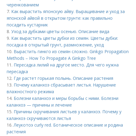
черенкованием
7.
Как вырастить японскую айву. Выращивание и уход за
японской айвой в открытом грунте: как правильно
посадить кустарник
8.
Уход за дубками цветы осенью. Описание вида
9.
Как вырастить цветы дубки из семян. Цветы дубки:
посадка в открытый грунт, размножение, уход
10.
Вырастить гинкго из семян сложно. Ginkgo Propagation
Methods – How To Propagate A Ginkgo Tree
11.
Пересадка лилий на другое место. Для чего нужна
пересадка
12.
Где растет горькая полынь. Описание растения
13.
Почему каланхоэ сбрасывает листья. Нарушение
влажностного режима
14.
Болезни каланхоэ и меры борьбы с ними. Болезни
каланхоэ — причины и лечение
15.
Причины скручивания листьев у каланхоэ. Почему у
каланхоэ скручиваются листья
16.
Леукотоэ curly red. Ботаническое описание и родина
растения