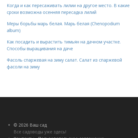
Когда и как пересаживать лилии на другое место. В какие
сроки возможна осенняя пересадка лилий
Меры борьбы марь белая. Марь белая (Chenopodium
album)
Как посадить и вырастить тимьян на дачном участке.
Способы выращивания на даче
Фасоль спаржевая на зиму салат. Салат из спаржевой
фасоли на зиму
© 2026 Ваш сад
Все садоводы уже здесь!