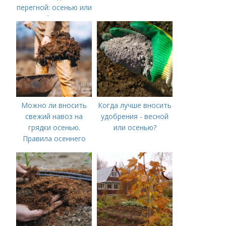
перегной: осенью или
весной, правила
внесения удобрений
Можно ли вносить
Когда лучше вносить
свежий навоз на
удобрения - весной
грядки осенью.
или осенью?
Правила осеннего
внесения навоза