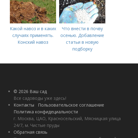
Какой навоз и в каких
Что внести в почву
случаях применять.
осенью. Добавление
Конский навоз
статьи в новую
подборку
© 2026 Ваш сад
Все садоводы уже здесь!
Контакты
Пользовательское соглашение
Политика конфидециальности
г. Москва, ЦАО, Красносельский, Мясницкая улица
24/7, м. Чистые пруды
Обратная связь