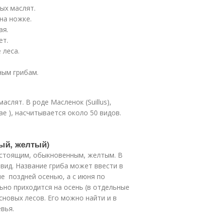
ых маслят.
на ножке.
ая.
ет.
 леса.
ным грибам.
аслят. В роде Масленок (Suillus),
e ), насчитывается около 50 видов.
ый, желтый)
 настоящим, обыкновенным, желтым. В
вид. Название гриба может ввести в
е поздней осенью, а с июня по
ьно приходится на осень (в отдельные
сновых лесов. Его можно найти и в
евья.