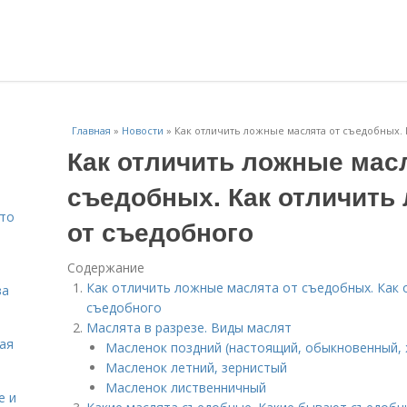
Главная
»
Новости
»
Как отличить ложные маслята от съедобных.
Как отличить ложные масл
съедобных. Как отличить
Что
от съедобного
Содержание
Как отличить ложные маслята от съедобных. Как
ва
съедобного
Маслята в разрезе. Виды маслят
кая
Масленок поздний (настоящий, обыкновенный,
Масленок летний, зернистый
Масленок лиственничный
е и