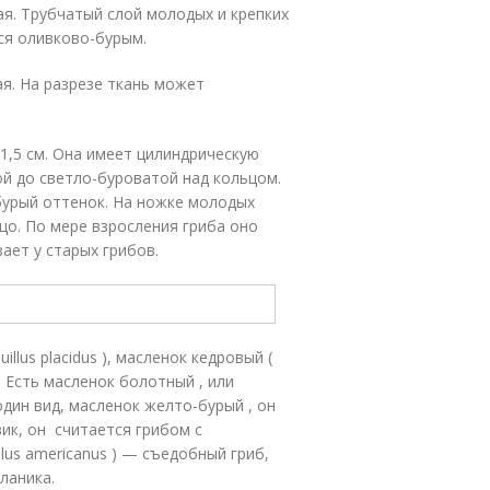
я. Трубчатый слой молодых и крепких
ся оливково-бурым.
я. На разрезе ткань может
1,5 см. Она имеет цилиндрическую
й до светло-буроватой над кольцом.
бурый оттенок. На ножке молодых
о. По мере взросления гриба оно
ает у старых грибов.
llus placidus ), масленок кедровый (
s ). Есть масленок болотный , или
е один вид, масленок желто-бурый , он
овик, он считается грибом с
lus americanus ) — съедобный гриб,
ланика.