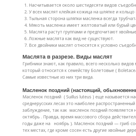
Насчитывается около шестидесяти видов съедобн
У всех маслят клейкая кожица на шляпке и кольцо 
Тыльная сторона шляпки масленка всегда трубчат
Мякоть масленка имеет желтоватый или бурый цв
Маслята растут группами и предпочитают хвойные
Ложные маслята как вид не существуют.
Все двойники маслят относятся к условно съедоб
Маслята в разрезе. Виды маслят
Грибники знают, как правило, всего несколько видов м
который относится к семейству Болетовые ( Boletacea
Самые известные из них три вида.
Масленок поздний (настоящий, обыкновенн
Масленок поздний ( Suillus luteus ) еще называется
среднерусских лесах это наиболее распространенный 
заблуждение, так как масленок поздний появляется н
октябрь . Правда, время массового сбора действител
годы даже на ноябрь ). Масленок поздний — гриб со
тех местах, где кроме сосен есть другие хвойные дер