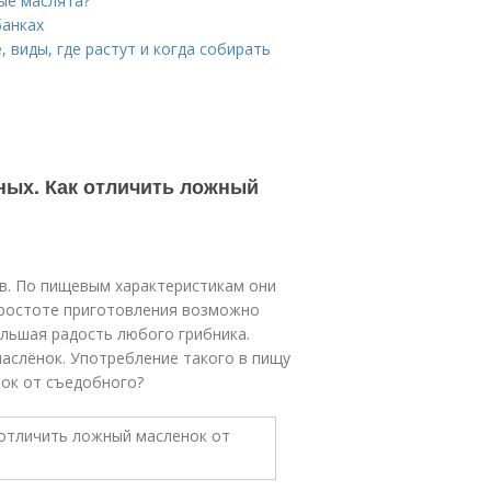
ые маслята?
банках
 виды, где растут и когда собирать
ных. Как отличить ложный
ов. По пищевым характеристикам они
 простоте приготовления возможно
ольшая радость любого грибника.
аслёнок. Употребление такого в пищу
нок от съедобного?