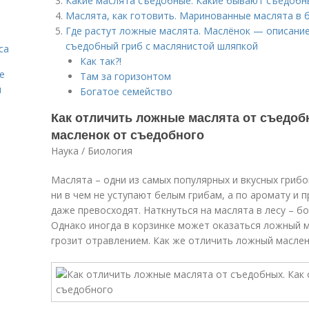
Какие маслята съедобные. Какие бывают съедобн
Маслята, как готовить. Маринованные маслята в 
Где растут ложные маслята. Маслёнок — описание,
съедобный гриб с маслянистой шляпкой
са
Как так?!
е
Там за горизонтом
й
Богатое семейство
Как отличить ложные маслята от съедоб
масленок от съедобного
Наука / Биология
Маслята – одни из самых популярных и вкусных гриб
ни в чем не уступают белым грибам, а по аромату и
даже превосходят. Наткнуться на маслята в лесу – б
Однако иногда в корзинке может оказаться ложный м
грозит отравлением. Как же отличить ложный масле