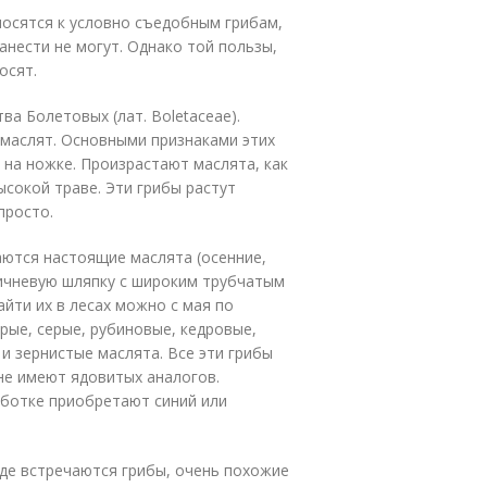
носятся к условно съедобным грибам,
анести не могут. Однако той пользы,
осят.
а Болетовых (лат. Boletaceae).
маслят. Основными признаками этих
 на ножке. Произрастают маслята, как
ысокой траве. Эти грибы растут
просто.
аются настоящие маслята (осенние,
ричневую шляпку с широким трубчатым
йти их в лесах можно с мая по
рые, серые, рубиновые, кедровые,
 и зернистые маслята. Все эти грибы
не имеют ядовитых аналогов.
ботке приобретают синий или
де встречаются грибы, очень похожие