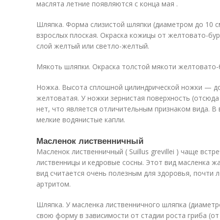
маслята летние появляются с конца мая .
Шляпка. Форма слизистой шляпки (диаметром до 10 см
взрослых плоская. Окраска кожицы от желтовато-бур
слой желтый или светло-желтый.
Мякоть шляпки. Окраска толстой мякоти желтовато-бе
Ножка. Высота сплошной цилиндрической ножки — до 
желтоватая. У ножки зернистая поверхность (отсюда 
нет, что является отличительным признаком вида. В
мелкие водянистые капли.
Масленок лиственничный
Масленок лиственничный ( Suillus grevillei ) чаще встр
лиственницы и кедровые сосны. Этот вид масленка жа
вид считается очень полезным для здоровья, почти 
артритом.
Шляпка. У масленка лиственничного шляпка (диаметро
свою форму в зависимости от стадии роста гриба (от