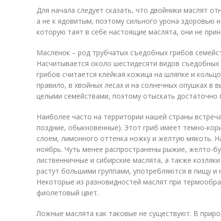
Для начала следует сказать, что двойники маслят от
а не к ядовитым, поэтому сильного урона здоровью н
которую таят в себе настоящие маслята, они не прин
Маслёнок – род трубчатых съедобных грибов семейств
Насчитывается около шестидесяти видов съедобных 
грибов считается клейкая кожица на шляпке и кольцо
правило, в хвойных лесах и на солнечных опушках в в
целыми семействами, поэтому отыскать достаточно 
Наиболее часто на территории нашей страны встреч
поздние, обыкновенные). Этот гриб имеет темно-ко
слоем, лимонного оттенка ножку и желтую мякоть. На
ноябрь. Чуть менее распространены рыжие, желто-бу
лиственничные и сибирские маслята, а также козляки
растут большими группами, употребляются в пищу и 
Некоторые из разновидностей маслят при термообра
фиолетовый цвет.
Ложные маслята как таковые не существуют. В приро