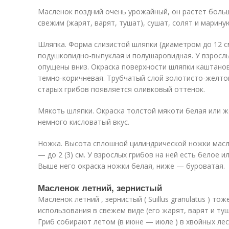
Масленок поздний очень урожайный, он растет больш
свежим (жарят, варят, тушат), сушат, солят и марину
Шляпка. Форма слизистой шляпки (диаметром до 12 с
подушковидно-выпуклая и полушаровидная. У взросл
опущены вниз. Окраска поверхности шляпки каштанов
темно-коричневая. Трубчатый слой золотисто-желто
старых грибов появляется оливковый оттенок.
Мякоть шляпки. Окраска толстой мякоти белая или ж
немного кисловатый вкус.
Ножка. Высота сплошной цилиндрической ножки масл
— до 2 (3) см. У взрослых грибов на ней есть белое 
Выше него окраска ножки белая, ниже — буроватая.
Масленок летний, зернистый
Масленок летний , зернистый ( Suillus granulatus ) т
использования в свежем виде (его жарят, варят и туш
Гриб собирают летом (в июне — июле ) в хвойных лес