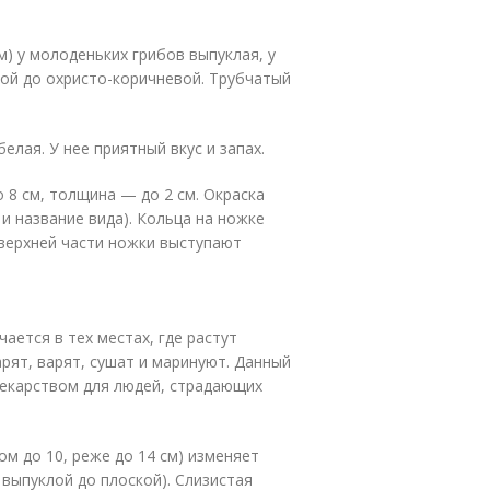
) у молоденьких грибов выпуклая, у
ой до охристо-коричневой. Трубчатый
лая. У нее приятный вкус и запах.
8 см, толщина — до 2 см. Окраска
и название вида). Кольца на ножке
 верхней части ножки выступают
ечается в тех местах, где растут
рят, варят, сушат и маринуют. Данный
лекарством для людей, страдающих
м до 10, реже до 14 см) изменяет
 выпуклой до плоской). Слизистая