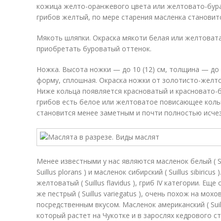
кожица желто-оранжевого цвета или желтовато-бура
грибов желтый, по мере старения масленка становит
Мякоть шляпки. Окраска мякоти белая или желтовата
приобретать буроватый оттенок.
Ножка. Высота ножки — до 10 (12) см, толщина — до 
форму, сплошная. Окраска ножки от золотисто-желто
Ниже кольца появляется красноватый и красновато-
грибов есть белое или желтоватое повисающее кольц
становится менее заметным и почти полностью исчез
Менее известными у нас являются масленок белый ( Sui
Suillus plorans ) и масленок сибирский ( Suillus sibiricu
желтоватый ( Suillus flavidus ), гриб IV категории. Ещ
же пестрый ( Suillus variegatus ), очень похож на мох
посредственным вкусом. Масленок американский ( Suil
который растет на Чукотке и в зарослях кедрового ст