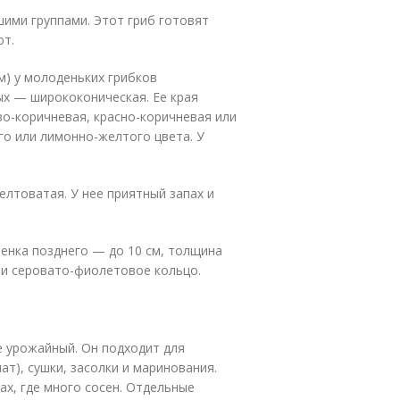
ими группами. Этот гриб готовят
ют.
м) у молоденьких грибков
ых — ширококоническая. Ее края
о-коричневая, красно-коричневая или
го или лимонно-желтого цвета. У
елтоватая. У нее приятный запах и
енка позднего — до 10 см, толщина
или серовато-фиолетовое кольцо.
оже урожайный. Он подходит для
ат), сушки, засолки и маринования.
ах, где много сосен. Отдельные