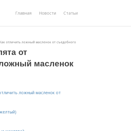
Главная
Новости
Статьи
 Как отличить ложный масленок от съедобного
ята от
 ложный масленок
 отличить ложный масленок от
 желтый)