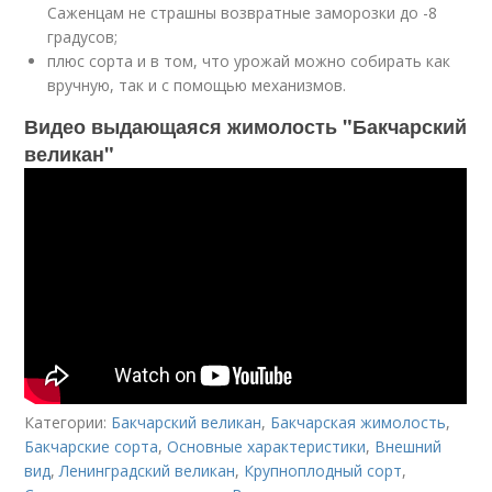
Саженцам не страшны возвратные заморозки до -8
градусов;
плюс сорта и в том, что урожай можно собирать как
вручную, так и с помощью механизмов.
Видео выдающаяся жимолость "Бакчарский
великан"
Категории:
Бакчарский великан
,
Бакчарская жимолость
,
Бакчарские сорта
,
Основные характеристики
,
Внешний
вид
,
Ленинградский великан
,
Крупноплодный сорт
,