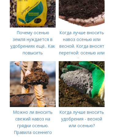
Почему осенью
Когда лучше вносить
земля нуждается в
навоз осенью или
удобрениях ещё.. Как
весной. Когда вносят
повысить
перегной: осенью или
плодородие почвы
весной, правила
осенью
внесения удобрений
Можно ли вносить
Когда лучше вносить
свежий навоз на
удобрения - весной
грядки осенью.
или осенью?
Правила осеннего