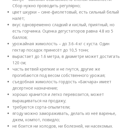
Сбор нужно проводить регулярно;
цвет шкурки – сине-фиолетовый, есть сильный белый
налёт;
вкус одновременно сладкий и кислый, приятный, но
есть горчинка. Оценка дегустаторов равна 4.8 из 5
баллов;
урожайная жимолость – до 3.6-4 кг с куста. Один
гектар посадок принесёт до 10,5 тонн;
вырастает до 1.6 метра, в диаметре может достигать
120 см;
часть ветвей крепкие и не гнутся, другие же
прогибаются под весом собственного урожая;
съедобная жимолость гордость «Бакчара» имеет
десертное назначение;
хорошо хранится и легко перевозится, может
выращиваться на продажу;
требуются сорта-опылители;
ягоду можно замораживать, делать из неё варенье,
джем, компот, повидло;
не боится ни холодов, ни болезней, ни насекомых.