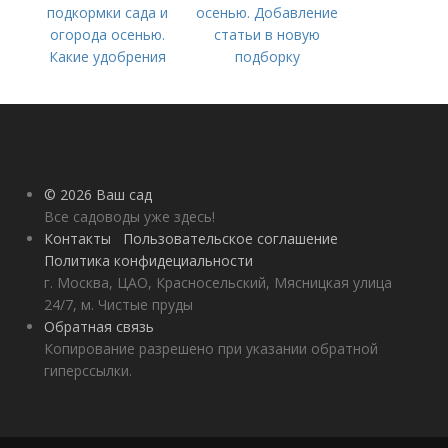
подкормки сада и
осенью. Добавление
огорода осенью.
статьи в новую
Какие удобрения
подборку
вносить осенью и как
правильно это
делать?
© 2026 Ваш сад
Все садоводы уже здесь!
Контакты
Пользовательское соглашение
Политика конфидециальности
г. Москва, ЦАО, Красносельский, Мясницкая улица
24/7, м. Чистые пруды
Обратная связь
Копирование разрешено при указании обратной
гиперссылки.