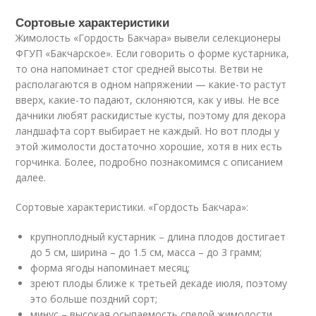
Сортовые характеристики
Жимолость «Гордость Бакчара» вывели селекционеры
ФГУП «Бакчарское». Если говорить о форме кустарника,
то она напоминает стог средней высоты. Ветви не
располагаются в одном напряжении — какие-то растут
вверх, какие-то падают, склоняются, как у ивы. Не все
дачники любят раскидистые кусты, поэтому для декора
ландшафта сорт выбирает не каждый. Но вот плоды у
этой жимолости достаточно хорошие, хотя в них есть
горчинка. Более, подробно познакомимся с описанием
далее.
Сортовые характеристики. «Гордость Бакчара»:
крупноплодный кустарник – длина плодов достигает
до 5 см, ширина – до 1.5 см, масса – до 3 грамм;
форма ягоды напоминает месяц;
зреют плоды ближе к третьей декаде июля, поэтому
это больше поздний сорт;
минус – высокая осыпаемость спелой жимолости.