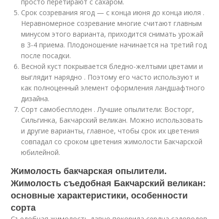
просто перетирают с сахаром.
Срок созревания ягод — с конца июня до конца июля .
Неравномерное созревание многие считают главным
минусом этого варианта, приходится снимать урожай
в 3-4 приема. Плодоношение начинается на третий год
после посадки.
Весной куст покрывается бледно-желтыми цветами и
выглядит нарядно . Поэтому его часто используют и
как полноценный элемент оформления ландшафтного
дизайна.
Сорт самобесплоден . Лучшие опылители: Восторг,
Сильгинка, Бакчарский великан. Можно использовать
и другие варианты, главное, чтобы срок их цветения
совпадал со сроком цветения жимолости Бакчарской
юбилейной.
Жимолость бакчарская опылители.
Жимолость съедобная Бакчарский великан:
основные характеристики, особенности
сорта
Съедобная жимолость давно покорила сердца садоводов