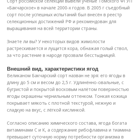
Сорт российской селекции вывели учёные Томского ФГУП
«Бакчарское» в начале 2000-х годов. В 2005 г съедобный
сорт после успешных испытаний был внесён в реестр
селекционных достижений РФ и рекомендован для
выращивания на всей территории страны.
Знаете ли вы? У некоторых видов жимолости
растрескивается и лущится кора, обнажая голый ствол,
за что растение в народе прозвали бесстыдницей.
Внешний вид, характеристики ягод
Великаном Бакчарский сорт назван не зря: его ягоды в
длину до 5 см и весом до 2,5 г. Удлинённо-овальные, с
бугристой и покрытой восковым налётом поверхностью
ягоды окрашены чернильным оттенком. Тонкая кожица
покрывает мякоть с плотной текстурой, нежную и
сладкую на вкус, с лёгкой кислинкой.
Согласно описанию химического состава, ягода богата
витаминами С и К, а содержание рибофлавина и тиамина
превышает суточную норму потребности организма в