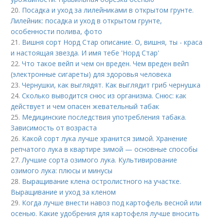
20.
Посадка и уход за лилейниками в открытом грунте.
Лилейник: посадка и уход в открытом грунте,
особенности полива, фото
21.
Вишня сорт Норд Стар описание. О, вишня, ты - краса
и настоящая звезда. И имя тебе 'Hорд Стар'
22.
Что такое вейп и чем он вреден. Чем вреден вейп
(электронные сигареты) для здоровья человека
23.
Чернушки, как выглядят. Как выглядит гриб чернушка
24.
Сколько выводится снюс из организма. Снюс: как
действует и чем опасен жевательный табак
25.
Медицинские последствия употребления табака.
Зависимость от возраста
26.
Какой сорт лука лучше хранится зимой. Хранение
репчатого лука в квартире зимой — основные способы
27.
Лучшие сорта озимого лука. Культивирование
озимого лука: плюсы и минусы
28.
Выращивание клена остролистного на участке.
Выращивание и уход за кленом
29.
Когда лучше внести навоз под картофель весной или
осенью. Какие удобрения для картофеля лучше вносить