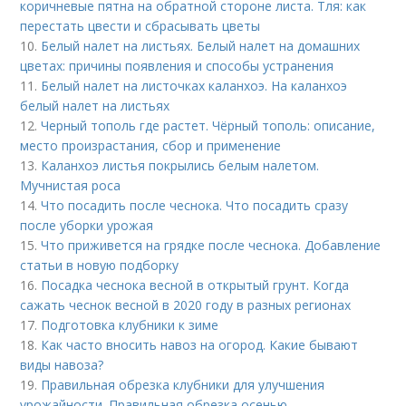
коричневые пятна на обратной стороне листа. Тля: как
перестать цвести и сбрасывать цветы
10.
Белый налет на листьях. Белый налет на домашних
цветах: причины появления и способы устранения
11.
Белый налет на листочках каланхоэ. На каланхоэ
белый налет на листьях
12.
Черный тополь где растет. Чёрный тополь: описание,
место произрастания, сбор и применение
13.
Каланхоэ листья покрылись белым налетом.
Мучнистая роса
14.
Что посадить после чеснока. Что посадить сразу
после уборки урожая
15.
Что приживется на грядке после чеснока. Добавление
статьи в новую подборку
16.
Посадка чеснока весной в открытый грунт. Когда
сажать чеснок весной в 2020 году в разных регионах
17.
Подготовка клубники к зиме
18.
Как часто вносить навоз на огород. Какие бывают
виды навоза?
19.
Правильная обрезка клубники для улучшения
урожайности. Правильная обрезка осенью