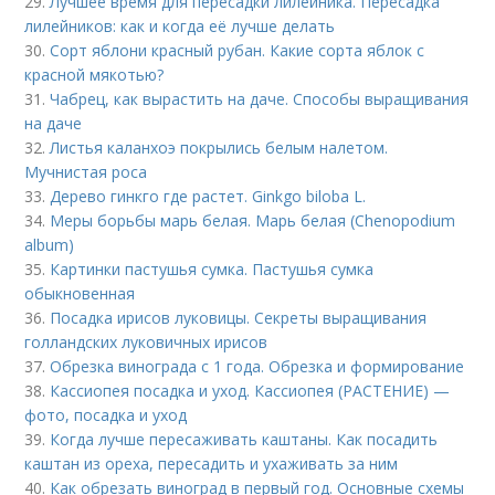
29.
Лучшее время для пересадки лилейника. Пересадка
лилейников: как и когда её лучше делать
30.
Сорт яблони красный рубан. Какие сорта яблок с
красной мякотью?
31.
Чабрец, как вырастить на даче. Способы выращивания
на даче
32.
Листья каланхоэ покрылись белым налетом.
Мучнистая роса
33.
Дерево гинкго где растет. Ginkgo biloba L.
34.
Меры борьбы марь белая. Марь белая (Chenopodium
album)
35.
Картинки пастушья сумка. Пастушья сумка
обыкновенная
36.
Посадка ирисов луковицы. Секреты выращивания
голландских луковичных ирисов
37.
Обрезка винограда с 1 года. Обрезка и формирование
38.
Кассиопея посадка и уход. Кассиопея (РАСТЕНИЕ) —
фото, посадка и уход
39.
Когда лучше пересаживать каштаны. Как посадить
каштан из ореха, пересадить и ухаживать за ним
40.
Как обрезать виноград в первый год. Основные схемы