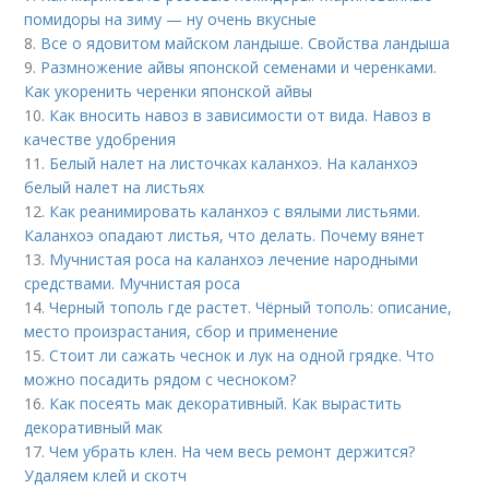
помидоры на зиму — ну очень вкусные
8.
Все о ядовитом майском ландыше. Свойства ландыша
9.
Размножение айвы японской семенами и черенками.
Как укоренить черенки японской айвы
10.
Как вносить навоз в зависимости от вида. Навоз в
качестве удобрения
11.
Белый налет на листочках каланхоэ. На каланхоэ
белый налет на листьях
12.
Как реанимировать каланхоэ с вялыми листьями.
Каланхоэ опадают листья, что делать. Почему вянет
13.
Мучнистая роса на каланхоэ лечение народными
средствами. Мучнистая роса
14.
Черный тополь где растет. Чёрный тополь: описание,
место произрастания, сбор и применение
15.
Стоит ли сажать чеснок и лук на одной грядке. Что
можно посадить рядом с чесноком?
16.
Как посеять мак декоративный. Как вырастить
декоративный мак
17.
Чем убрать клен. На чем весь ремонт держится?
Удаляем клей и скотч