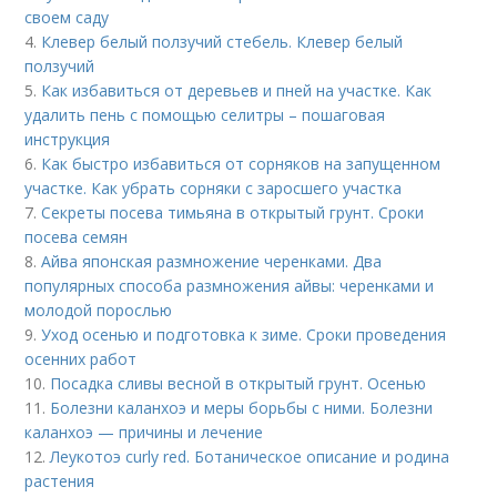
своем саду
4.
Клевер белый ползучий стебель. Клевер белый
ползучий
5.
Как избавиться от деревьев и пней на участке. Как
удалить пень с помощью селитры – пошаговая
инструкция
6.
Как быстро избавиться от сорняков на запущенном
участке. Как убрать сорняки с заросшего участка
7.
Секреты посева тимьяна в открытый грунт. Сроки
посева семян
8.
Айва японская размножение черенками. Два
популярных способа размножения айвы: черенками и
молодой порослью
9.
Уход осенью и подготовка к зиме. Сроки проведения
осенних работ
10.
Посадка сливы весной в открытый грунт. Осенью
11.
Болезни каланхоэ и меры борьбы с ними. Болезни
каланхоэ — причины и лечение
12.
Леукотоэ curly red. Ботаническое описание и родина
растения