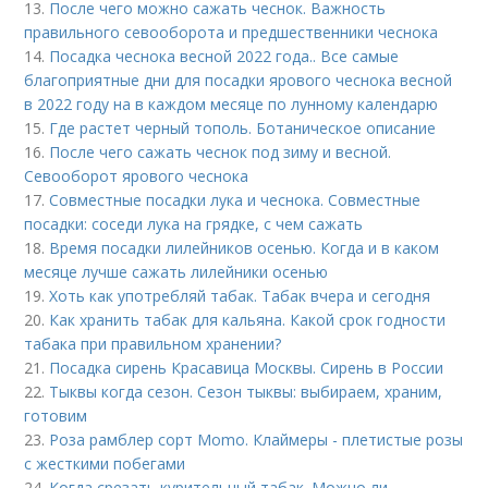
13.
После чего можно сажать чеснок. Важность
правильного севооборота и предшественники чеснока
14.
Посадка чеснока весной 2022 года.. Все самые
благоприятные дни для посадки ярового чеснока весной
в 2022 году на в каждом месяце по лунному календарю
15.
Где растет черный тополь. Ботаническое описание
16.
После чего сажать чеснок под зиму и весной.
Севооборот ярового чеснока
17.
Совместные посадки лука и чеснока. Совместные
посадки: соседи лука на грядке, с чем сажать
18.
Время посадки лилейников осенью. Когда и в каком
месяце лучше сажать лилейники осенью
19.
Хоть как употребляй табак. Табак вчера и сегодня
20.
Как хранить табак для кальяна. Какой срок годности
табака при правильном хранении?
21.
Посадка сирень Красавица Москвы. Сирень в России
22.
Тыквы когда сезон. Сезон тыквы: выбираем, храним,
готовим
23.
Роза рамблер сорт Momo. Клаймеры - плетистые розы
с жесткими побегами
24.
Когда срезать курительный табак. Можно ли