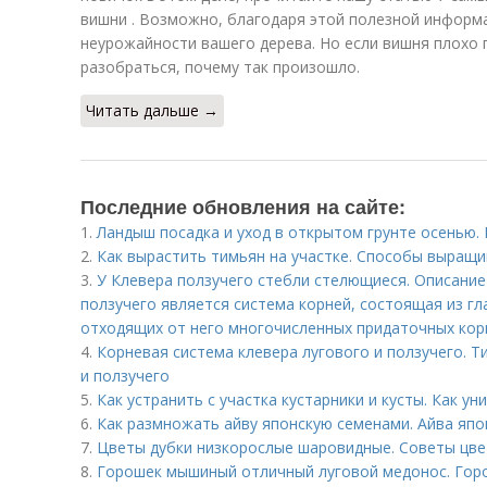
вишни . Возможно, благодаря этой полезной информ
неурожайности вашего дерева. Но если вишня плохо
разобраться, почему так произошло.
Читать дальше →
Последние обновления на сайте:
1.
Ландыш посадка и уход в открытом грунте осенью.
2.
Как вырастить тимьян на участке. Способы выращи
3.
У Клевера ползучего стебли стелющиеся. Описани
ползучего является система корней, состоящая из гл
отходящих от него многочисленных придаточных кор
4.
Корневая система клевера лугового и ползучего. Т
и ползучего
5.
Как устранить с участка кустарники и кусты. Как у
6.
Как размножать айву японскую семенами. Айва япо
7.
Цветы дубки низкорослые шаровидные. Советы цв
8.
Горошек мышиный отличный луговой медонос. Го