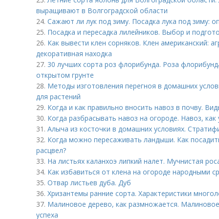
выращивают в Волгоградской области
24.
Сажают ли лук под зиму. Посадка лука под зиму: 
25.
Посадка и пересадка лилейников. Выбор и подгот
26.
Как вывести клен сорняков. Клен американский: а
декоративная находка
27.
30 лучших сорта роз флорибунда. Роза флорибунда 
открытом грунте
28.
Методы изготовления перегноя в домашних услови
для растений
29.
Когда и как правильно вносить навоз в почву. Ви
30.
Когда разбрасывать навоз на огороде. Навоз, как
31.
Алыча из косточки в домашних условиях. Стратиф
32.
Когда можно пересаживать ландыши. Как посадить
расцвел?
33.
На листьях каланхоэ липкий налет. Мучнистая рос
34.
Как избавиться от клена на огороде народными с
35.
Отвар листьев дуба. Дуб
36.
Хризантемы ранние сорта. Характеристики многол
37.
Малиновое дерево, как размножается. Малиновое 
успеха