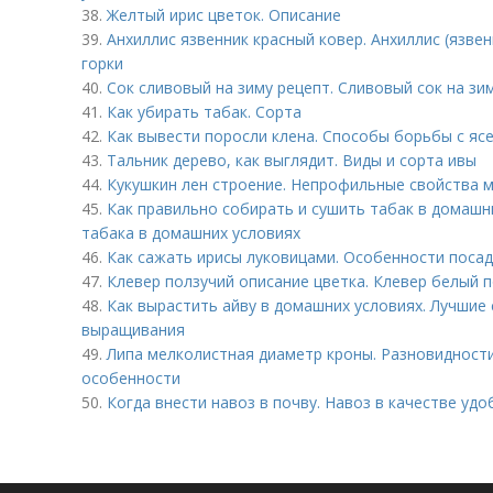
38.
Желтый ирис цветок. Описание
39.
Анхиллис язвенник красный ковер. Анхиллис (язве
горки
40.
Сок сливовый на зиму рецепт. Сливовый сок на зим
41.
Как убирать табак. Сорта
42.
Как вывести поросли клена. Способы борьбы с я
43.
Тальник дерево, как выглядит. Виды и сорта ивы
44.
Кукушкин лен строение. Непрофильные свойства 
45.
Как правильно собирать и сушить табак в домашн
табака в домашних условиях
46.
Как сажать ирисы луковицами. Особенности посад
47.
Клевер ползучий описание цветка. Клевер белый 
48.
Как вырастить айву в домашних условиях. Лучшие
выращивания
49.
Липа мелколистная диаметр кроны. Разновидности
особенности
50.
Когда внести навоз в почву. Навоз в качестве уд