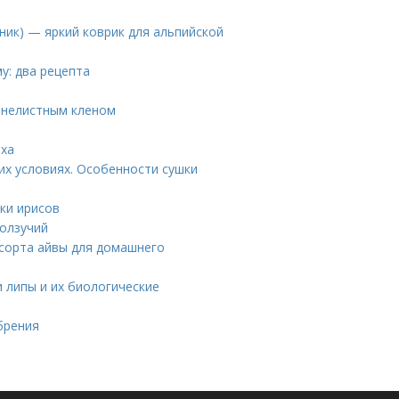
нник) — яркий коврик для альпийской
у: два рецепта
сенелистным кленом
мха
их условиях. Особенности сушки
ки ирисов
ползучий
 сорта айвы для домашнего
 липы и их биологические
обрения