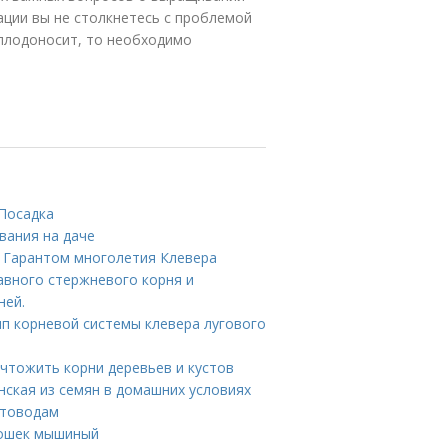
ации вы не столкнетесь с проблемой
 плодоносит, то необходимо
 Посадка
вания на даче
е Гарантом многолетия Клевера
авного стержневого корня и
ней.
ип корневой системы клевера лугового
ничтожить корни деревьев и кустов
нская из семян в домашних условиях
етоводам
рошек мышиный