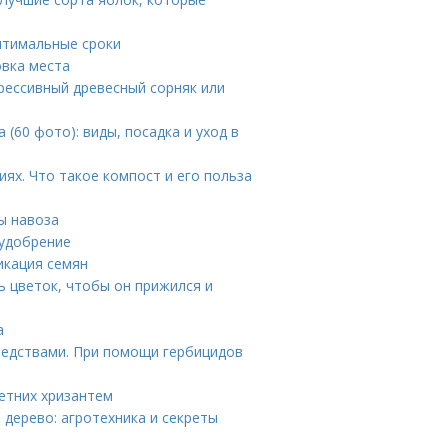
оптимальные сроки
овка места
грессивный древесный сорняк или
(60 фото): виды, посадка и уход в
ях. Что такое компост и его польза
ды навоза
 удобрение
икация семян
 цветок, чтобы он прижился и
а
редствами. При помощи гербицидов
етних хризантем
дерево: агротехника и секреты