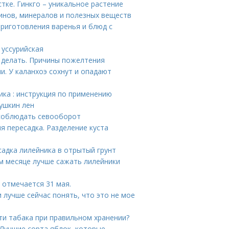
тке. Гинкго – уникальное растение
инов, минералов и полезных веществ
приготовления варенья и блюд с
 уссурийская
о делать. Причины пожелтения
и. У каланхоэ сохнут и опадают
ика : инструкция по применению
ушкин лен
 соблюдать севооборот
я пересадка. Разделение куста
садка лилейника в отрытый грунт
ом месяце лучше сажать лилейники
 отмечается 31 мая.
и лучше сейчас понять, что это не мое
сти табака при правильном хранении?
 Лучшие сорта яблок, которые