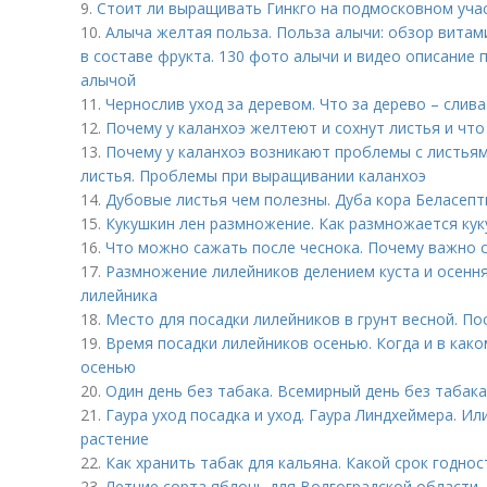
9.
Стоит ли выращивать Гинкго на подмосковном учас
10.
Алыча желтая польза. Польза алычи: обзор витам
в составе фрукта. 130 фото алычи и видео описание 
алычой
11.
Чернослив уход за деревом. Что за дерево – слива
12.
Почему у каланхоэ желтеют и сохнут листья и чт
13.
Почему у каланхоэ возникают проблемы с листьям
листья. Проблемы при выращивании каланхоэ
14.
Дубовые листья чем полезны. Дуба кора Беласепт
15.
Кукушкин лен размножение. Как размножается кук
16.
Что можно сажать после чеснока. Почему важно
17.
Размножение лилейников делением куста и осення
лилейника
18.
Место для посадки лилейников в грунт весной. По
19.
Время посадки лилейников осенью. Когда и в как
осенью
20.
Один день без табака. Всемирный день без табака
21.
Гаура уход посадка и уход. Гаура Линдхеймера. Ил
растение
22.
Как хранить табак для кальяна. Какой срок годно
23.
Летние сорта яблонь для Волгоградской области.