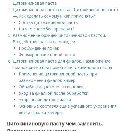
Цитокининовая паста
Цитокининовая паста состав. Цитокининовая паста
—, как сделать самому и как применять?
Состав цитокининовой пасты
На что способен препарат?
Размножение орхидей цитокининовой пастой.
Воздействие пасты на орхидеи
Пробуждение почек
Формирование новой почки
Цитокининовая паста для фиалок. Размножение
фиалок-химер при помощи цитокининовой пасты
Применение цитокининовой пасты при
размножении фиалок-химер
Обработка цветоноса сенполии
Уход за фиалкой после обработки
Укоренение деток фиалки
Основные составляющие успешного укоренения
детки фиалки-химеры:
Цитокининовую пасту чем заменить.
Достоинства и недостатки