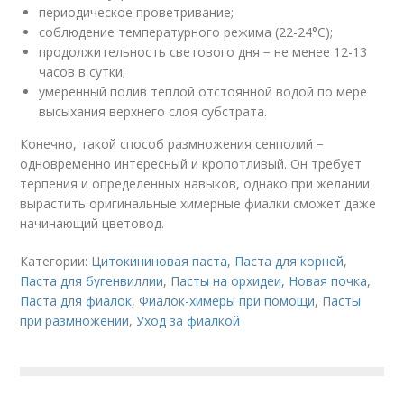
периодическое проветривание;
соблюдение температурного режима (22-24°С);
продолжительность светового дня − не менее 12-13
часов в сутки;
умеренный полив теплой отстоянной водой по мере
высыхания верхнего слоя субстрата.
Конечно, такой способ размножения сенполий −
одновременно интересный и кропотливый. Он требует
терпения и определенных навыков, однако при желании
вырастить оригинальные химерные фиалки сможет даже
начинающий цветовод.
Категории:
Цитокининовая паста
,
Паста для корней
,
Паста для бугенвиллии
,
Пасты на орхидеи
,
Новая почка
,
Паста для фиалок
,
Фиалок-химеры при помощи
,
Пасты
при размножении
,
Уход за фиалкой