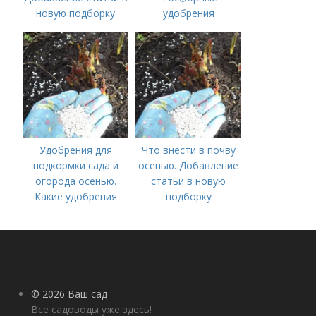
новую подборку
удобрения
Удобрения для
Что внести в почву
подкормки сада и
осенью. Добавление
огорода осенью.
статьи в новую
Какие удобрения
подборку
вносить осенью и как
правильно это
делать?
© 2026 Ваш сад
Все садоводы уже здесь!