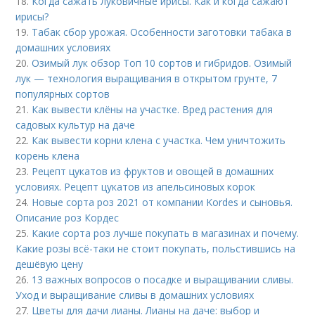
18.
Когда сажать луковичные ирисы. Как и когда сажают
ирисы?
19.
Табак сбор урожая. Особенности заготовки табака в
домашних условиях
20.
Озимый лук обзор Топ 10 сортов и гибридов. Озимый
лук — технология выращивания в открытом грунте, 7
популярных сортов
21.
Как вывести клёны на участке. Вред растения для
садовых культур на даче
22.
Как вывести корни клена с участка. Чем уничтожить
корень клена
23.
Рецепт цукатов из фруктов и овощей в домашних
условиях. Рецепт цукатов из апельсиновых корок
24.
Новые сорта роз 2021 от компании Kordes и сыновья.
Описание роз Кордес
25.
Какие сорта роз лучше покупать в магазинах и почему.
Какие розы всё-таки не стоит покупать, польстившись на
дешёвую цену
26.
13 важных вопросов о посадке и выращивании сливы.
Уход и выращивание сливы в домашних условиях
27.
Цветы для дачи лианы. Лианы на даче: выбор и