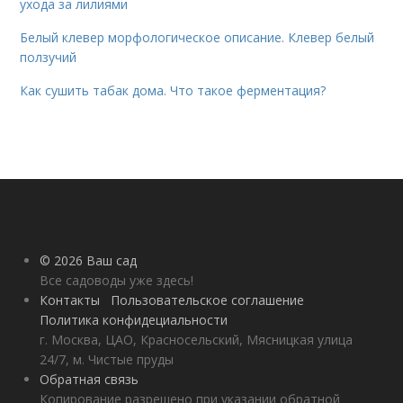
ухода за лилиями
Белый клевер морфологическое описание. Клевер белый
ползучий
Как сушить табак дома. Что такое ферментация?
© 2026 Ваш сад
Все садоводы уже здесь!
Контакты
Пользовательское соглашение
Политика конфидециальности
г. Москва, ЦАО, Красносельский, Мясницкая улица
24/7, м. Чистые пруды
Обратная связь
Копирование разрешено при указании обратной