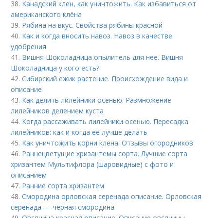
38.
Канадский клен, как уничтожить. Как избавиться от
американского клёна
39.
Рябина на вкус. Свойства рябины красной
40.
Как и когда вносить навоз. Навоз в качестве
удобрения
41.
Вишня Шоколадница опылитель для нее. Вишня
Шоколадница у кого есть?
42.
Сибирский ежик растение. Происхождение вида и
описание
43.
Как делить лилейники осенью. Размножение
лилейников делением куста
44.
Когда рассаживать лилейники осенью. Пересадка
лилейников: как и когда её лучше делать
45.
Как уничтожить корни клена. Отзывы огородников
46.
Раннецветущие хризантемы сорта. Лучшие сорта
хризантем Мультифлора (шаровидные) с фото и
описанием
47.
Ранние сорта хризантем
48.
Смородина орловская серенада описание. Орловская
серенада — черная смородина
49.
Овсяница красная описание. Описание овсяницы